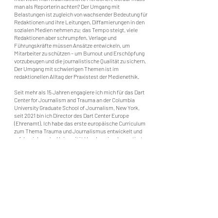
man als Reporterin achten? Der Umgang mit
Belastungen ist zugleich von wachsender Bedeutung für
Redaktionen und ihre Leitungen. Diffamierungen in den
sozialen Medien nehmen zu; das Tempo steigt, viele
Redaktionen aber schrumpfen. Verlage und
Führungskräfte müssen Ansätze entwickeln, um
Mitarbeiter zu schützen – um Burnout und Erschöpfung
vorzubeugen und die journalistische Qualität zu sichern.
Der Umgang mit schwierigen Themen ist im
redaktionellen Alltag der Praxistest der Medienethik.
Seit mehr als 15 Jahren engagiere ich mich für das Dart
Center for Journalism and Trauma an der Columbia
University Graduate School of Journalism, New York,
seit 2021 bin ich Director des Dart Center Europe
(Ehrenamt). Ich habe das erste europäische Curriculum
zum Thema Trauma und Journalismus entwickelt und
erfolgreich an der Universität Hamburg implementiert
und evaluiert. Ich konzipiere Trainings für Verlage, freie
Kolleginnen und Kollegen, halte Vorträge und spreche
auf Podien.