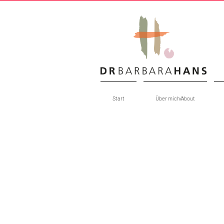
Start
Über mich/About
EINDRÜCKE