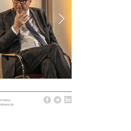
ermany:
rahans.de